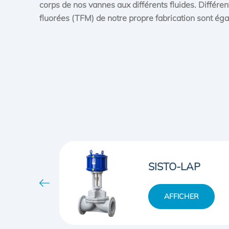
corps de nos vannes aux différents fluides. Différe
fluorées (TFM) de notre propre fabrication sont é
SISTO-20
AP
AFFICHER
ER