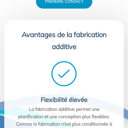
PRENDRE CONTACT
Avantages de la fabrication
additive
Meilleure homogénéité du
matériau
et une
s flexibles.
co
Les pièces brutes conçues par fabrication
nditionnée à
de
additive présentent une meilleure