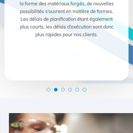
e nouvelles
homogénéité de matériau que les pièces
 de formes.
fa
forgées.
t également
n sont donc
nts.