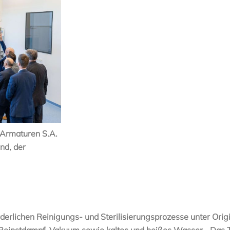
 Armaturen S.A.
nd, der
derlichen Reinigungs- und Sterilisierungsprozesse unter Or
 Reinstdampf, Vakuum sowie kaltes und heißes Wasser. „Das 