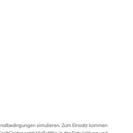
iginalbedingungen simulieren. Zum Einsatz kommen
TechCenter setzt Maßstäbe in der Entwicklung und