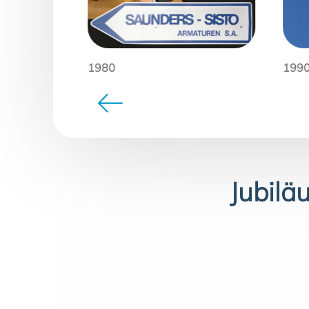
1980
199
Jubilä