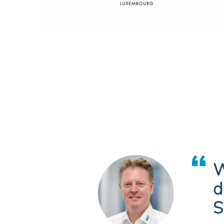
W
d
S