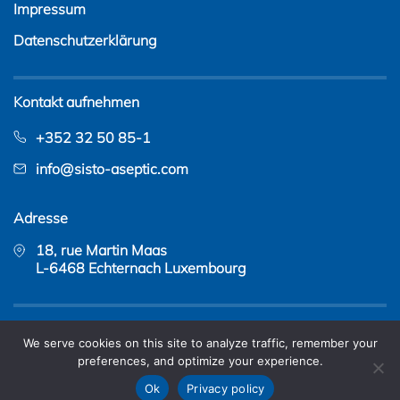
Impressum
Datenschutzerklärung
Kontakt aufnehmen
+352 32 50 85-1
info@sisto-aseptic.com
Adresse
18, rue Martin Maas
L-6468 Echternach Luxembourg
Copyright © 2026 - SISTO Armaturen S.A. |
web design
We serve cookies on this site to analyze traffic, remember your
&
web hosting
by amyma
preferences, and optimize your experience.
Ok
Privacy policy