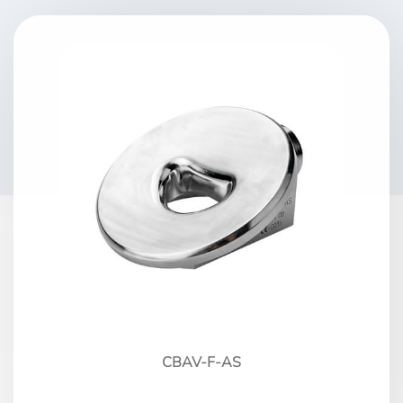
CBAV-F-AS
CB